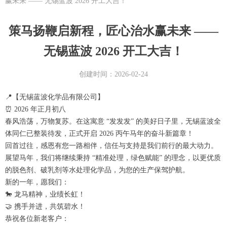
赢未来 —— 无锡蓝波 2026 开工大吉！
策马扬鞭启新程，匠心治水赢未来 ——
无锡蓝波 2026 开工大吉！
创建时间：
2026-02-24
📍【无锡蓝波化学品有限公司】
⏰ 2026 年正月初八
春风浩荡，万物复苏。在这寓意 “发发发” 的美好日子里，无锡蓝波全
体同仁已整装待发，正式开启 2026 丙午马年的奋斗新篇章！
回首过往，感恩有您一路相伴，信任与支持是我们前行的最大动力。
展望马年，我们将继续秉持 “精准处理，绿色赋能” 的理念，以更优质
的脱色剂、破乳剂等水处理化学品，为您的生产保驾护航。
新的一年，愿我们：
🐎 龙马精神，业绩长虹！
🤝 携手并进，共筑碧水！
恭祝各位新老客户：