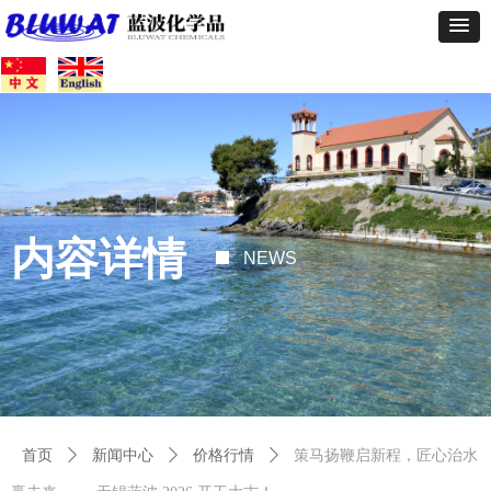
内容详情
NEWS
首页
ꄲ
新闻中心
ꄲ
价格行情
ꄲ
策马扬鞭启新程，匠心治水