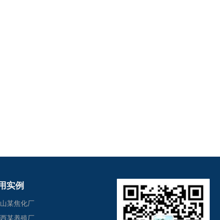
用实例
 唐山某焦化厂
 江西某养殖厂