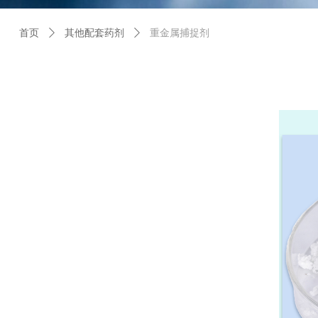
首页
ꄲ
其他配套药剂
ꄲ
重金属捕捉剂