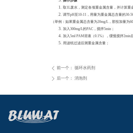
操作步骤
取
1L废水，测定各项重金属含量，并计算重
调节
pH至10-11，用量为重金属总含量的
30-5
（举例：如果重金属总含量为
20mg/L，那投加量为
6
加入
300mg/L
的
PAC，搅拌5min；
加入
5ml PAM溶液（0.1%），缓慢搅拌2min
用滤纸过滤后测重金属含量；
前一个：
循环水药剂
ꄴ
后一个：
消泡剂
ꄲ