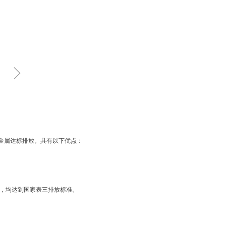
ꁇ
金属达标排放。
具有以下优点
：
mg/L，均达到国家表三排放标准。