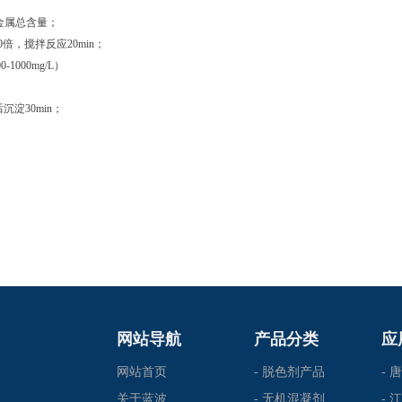
金属总含量；
0
倍，搅拌反应
20min；
00
-1000
mg/
L
）
后沉淀30min；
网站导航
产品分类
应
网站首页
- 脱色剂产品
-
关于蓝波
- 无机混凝剂
-