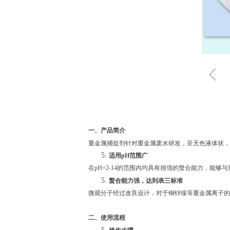
ꁆ
一
、产品
简介
重金属捕捉剂针对重金属
废水研发，呈
无色液体
状，
适用
pH范围广
在
pH=2-14的范围内均具有很强的螯合能力，能
螯合能力强，达到表三标准
微观分子经过改良设计，对于铜锌镍等重金属离子的
二
、
使用流程