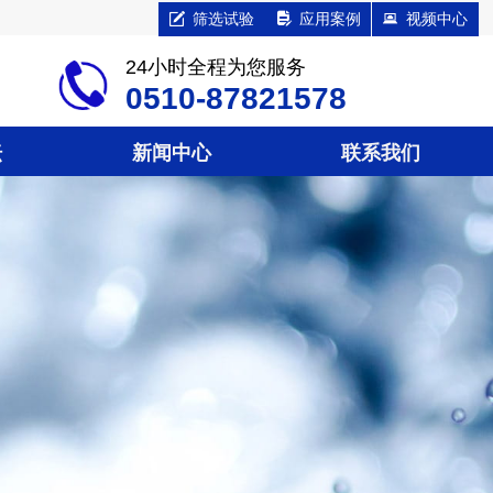
녁
筛选试验
넖
应用案例
뀵
视频中心
24小时全程为您服务
0510-87821578
坛
新闻中心
联系我们